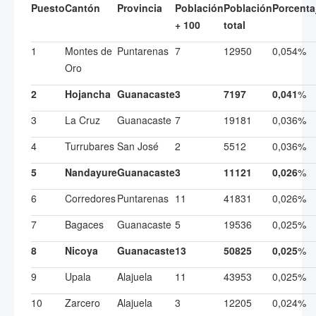
Puesto
Cantón
Provincia
Población
Población
Porcenta
+ 100
total
1
Montes de
Puntarenas
7
12950
0,054%
Oro
2
Hojancha
Guanacaste
3
7197
0,041
%
3
La Cruz
Guanacaste
7
19181
0,036%
4
Turrubares
San José
2
5512
0,036%
5
Nandayure
Guanacaste
3
11121
0,026
%
6
Corredores
Puntarenas
11
41831
0,026%
7
Bagaces
Guanacaste
5
19536
0,025%
8
Nicoya
Guanacaste
13
50825
0,025
%
9
Upala
Alajuela
11
43953
0,025%
10
Zarcero
Alajuela
3
12205
0,024%