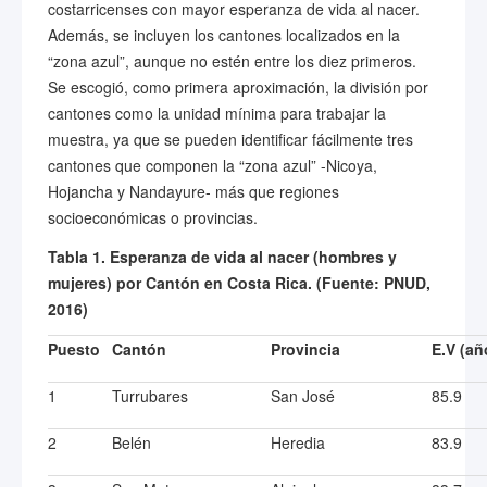
costarricenses con mayor esperanza de vida al nacer.
Además, se incluyen los cantones localizados en la
“zona azul”, aunque no estén entre los diez primeros.
Se escogió, como primera aproximación, la división por
cantones como la unidad mínima para trabajar la
muestra, ya que se pueden identificar fácilmente tres
cantones que componen la “zona azul” -Nicoya,
Hojancha y Nandayure- más que regiones
socioeconómicas o provincias.
Tabla 1. Esperanza de vida al nacer (hombres y
mujeres) por Cantón en Costa Rica. (Fuente: PNUD,
2016)
Puesto
Cantón
Provincia
E.V (añ
1
Turrubares
San José
85.9
2
Belén
Heredia
83.9