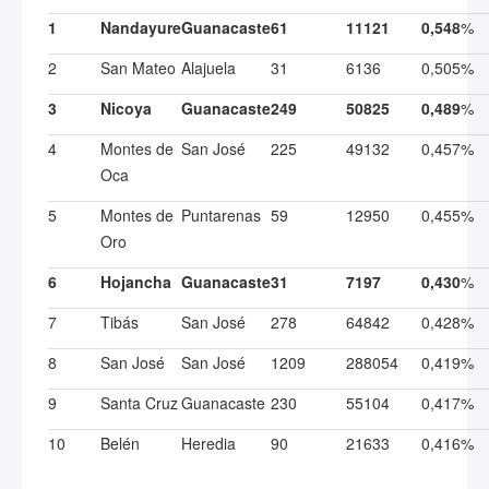
1
Nandayure
Guanacaste
61
11121
0,548
%
2
San Mateo
Alajuela
31
6136
0,505%
3
Nicoya
Guanacaste
249
50825
0,489
%
4
Montes de
San José
225
49132
0,457%
Oca
5
Montes de
Puntarenas
59
12950
0,455%
Oro
6
Hojancha
Guanacaste
31
7197
0,430
%
7
Tibás
San José
278
64842
0,428%
8
San José
San José
1209
288054
0,419%
9
Santa Cruz
Guanacaste
230
55104
0,417%
10
Belén
Heredia
90
21633
0,416%