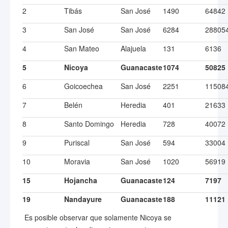
2
Tibás
San José
1490
64842
3
San José
San José
6284
28805
4
San Mateo
Alajuela
131
6136
5
Nicoya
Guanacaste
1074
50825
6
Goicoechea
San José
2251
11508
7
Belén
Heredia
401
21633
8
Santo Domingo
Heredia
728
40072
9
Puriscal
San José
594
33004
10
Moravia
San José
1020
56919
15
Hojancha
Guanacaste
124
7197
19
Nandayure
Guanacaste
188
11121
Es posible observar que solamente Nicoya se