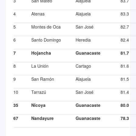
3
San Mateo
Alajuela
83.7
4
Atenas
Alajuela
83.3
5
Montes de Oca
San José
82.7
6
Santo Domingo
Heredia
82.4
7
Hojancha
Guanacaste
81.7
8
La Unión
Cartago
81.6
9
San Ramón
Alajuela
81.5
10
Tarrazú
San José
81.4
35
Nicoya
Guanacaste
80.0
67
Nandayure
Guanacaste
78.3