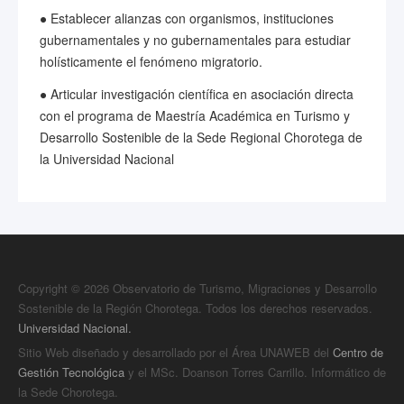
● Establecer alianzas con organismos, instituciones
gubernamentales y no gubernamentales para estudiar
holísticamente el fenómeno migratorio.
● Articular investigación científica en asociación directa
con el programa de Maestría Académica en Turismo y
Desarrollo Sostenible de la Sede Regional Chorotega de
la Universidad Nacional
Copyright © 2026 Observatorio de Turismo, Migraciones y Desarrollo
Sostenible de la Región Chorotega. Todos los derechos reservados.
Universidad Nacional.
Sitio Web diseñado y desarrollado por el Área UNAWEB del
Centro de
Gestión Tecnológica
y el MSc. Doanson Torres Carrillo. Informático de
la Sede Chorotega.