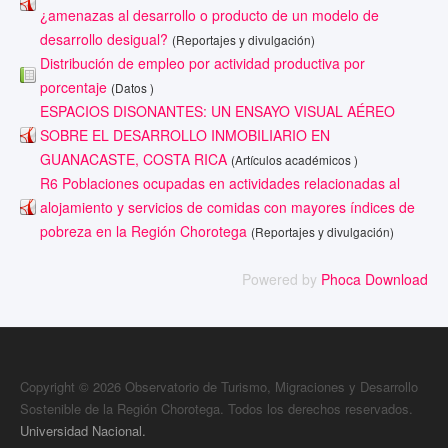
¿amenazas al desarrollo o producto de un modelo de
desarrollo desigual?
(Reportajes y divulgación)
Distribución de empleo por actividad productiva por
porcentaje
(Datos )
ESPACIOS DISONANTES: UN ENSAYO VISUAL AÉREO
SOBRE EL DESARROLLO INMOBILIARIO EN
GUANACASTE, COSTA RICA
(Artículos académicos )
R6 Poblaciones ocupadas en actividades relacionadas al
alojamiento y servicios de comidas con mayores índices de
pobreza en la Región Chorotega
(Reportajes y divulgación)
Powered by
Phoca Download
Copyright © 2026 Observatorio de Turismo, Migraciones y Desarrollo
Sostenible de la Región Chorotega. Todos los derechos reservados.
Universidad Nacional.