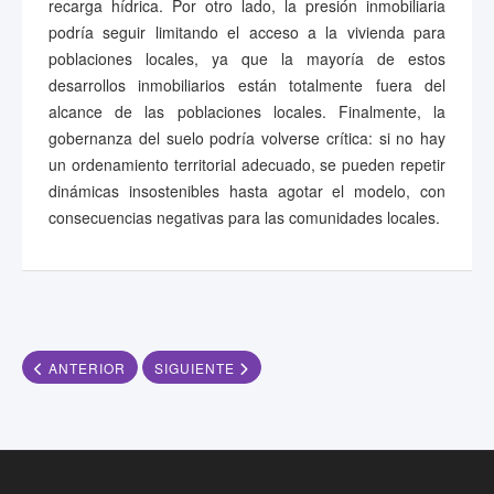
recarga hídrica. Por otro lado, la presión inmobiliaria
podría seguir limitando el acceso a la vivienda para
poblaciones locales, ya que la mayoría de estos
desarrollos inmobiliarios están totalmente fuera del
alcance de las poblaciones locales. Finalmente, la
gobernanza del suelo podría volverse crítica: si no hay
un ordenamiento territorial adecuado, se pueden repetir
dinámicas insostenibles hasta agotar el modelo, con
consecuencias negativas para las comunidades locales.
ARTÍCULO ANTERIOR: FORTALECIENDO COMUNIDADES Y CONS
ARTÍCULO SIGUIENTE: PESE A AUMENTO SO
ANTERIOR
SIGUIENTE