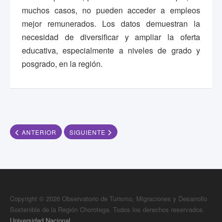
muchos casos, no pueden acceder a empleos
mejor remunerados. Los datos demuestran la
necesidad de diversificar y ampliar la oferta
educativa, especialmente a niveles de grado y
posgrado, en la región.
ARTÍCULO ANTERIOR: CRECE EMPLEO EN ACTIVIDADES DE AL
ARTÍCULO SIGUIENTE: REGIÓN CHOROTEGA Y
ANTERIOR
SIGUIENTE
Copyright © 2026 Observatorio de Turismo, Migraciones y Desarrollo
Sostenible de la Región Chorotega. Todos los derechos reservados.
Universidad Nacional.