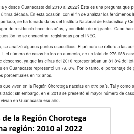
ia y desde Guanacaste del 2010 al 2022? Esta es una pregunta que pu
última década. En esta ocasión, con el fin de analizar los fenómenos 
eriodo, se ha tomado datos del Instituto Nacional de Estadística y Ce
 lugar de residencia hace dos años, y condición de migrante. Cabe hac
 cuestión no se encuentran registradas por el INEC.
o, se analizó algunos puntos específicos. El primero se refiere a las 
 1, el número de casos ha ido en aumento, de un total de 276 688 caso
 descenso, ya que las cifras del 2010 representaban un 81,8% del total
s en Guanacaste representó un 79, 8%. Por lo tanto, el porcentaje d
os porcentuales en 12 años.
que viven en la Región Chorotega nacidas en otro país. Tal y como se
nalizado; sin embargo, en el 2018 se presentó el mayor número de caso
e vivían en Guanacaste ese año.