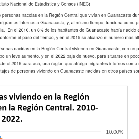
tituto Nacional de Estadística y Censos (INEC)
de personas nacidas en la Región Central que vivían en Guanacaste dura
igrantes internos a Guanacaste; y, al mismo tiempo, funciona como pr
rla. En el 2010, un 6% de los habitantes de Guanacaste había nacido en
nforme el paso del tiempo, y en el 2015 se alcanzó el número más al
rsonas nacidas en la Región Central viviendo en Guanacaste, con un 
hubo un leve aumento, y en el 2022 baja de nuevo, para situarse en po
e el 2015 para acá, una región que atraiga migrantes internos como s
centajes de personas viviendo en Guanacaste nacidas en otros países s