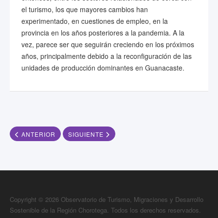
el turismo, los que mayores cambios han
experimentado, en cuestiones de empleo, en la
provincia en los años posteriores a la pandemia. A la
vez, parece ser que seguirán creciendo en los próximos
años, principalmente debido a la reconfiguración de las
unidades de producción dominantes en Guanacaste.
ARTÍCULO ANTERIOR: LA EXPLOTACIÓN DE LA HOSPITALIDAD
ARTÍCULO SIGUIENTE: UNA ECUACIÓN SIN R
ANTERIOR
SIGUIENTE
Copyright © 2026 Observatorio de Turismo, Migraciones y Desarrollo
Sostenible de la Región Chorotega. Todos los derechos reservados.